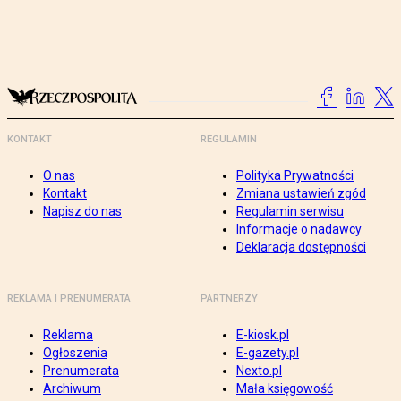
KONTAKT
REGULAMIN
O nas
Polityka Prywatności
Kontakt
Zmiana ustawień zgód
Napisz do nas
Regulamin serwisu
Informacje o nadawcy
Deklaracja dostępności
REKLAMA I PRENUMERATA
PARTNERZY
Reklama
E-kiosk.pl
Ogłoszenia
E-gazety.pl
Prenumerata
Nexto.pl
Archiwum
Mała księgowość