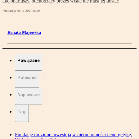
akcjonariuszy, odchodzący prezes wcale nie musi jej dostać
Publikacja:
09.11.2007 08:29
Renata Majewska
Powiązane
Polecane
Najnowsze
Tagi
Fundacje rodzinne inwestują w nieruchomości i energetykę.