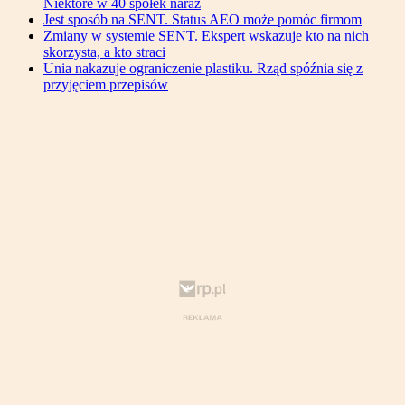
Niektóre w 40 spółek naraz
Jest sposób na SENT. Status AEO może pomóc firmom
Zmiany w systemie SENT. Ekspert wskazuje kto na nich
skorzysta, a kto straci
Unia nakazuje ograniczenie plastiku. Rząd spóźnia się z
przyjęciem przepisów