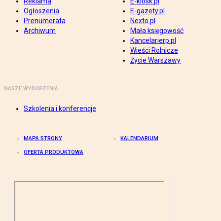
Reklama
E-kiosk.pl
Ogłoszenia
E-gazety.pl
Prenumerata
Nexto.pl
Archiwum
Mała księgowość
Kancelarierp.pl
Wieści Rolnicze
Życie Warszawy
NASZE WYDARZENIA
Szkolenia i konferencje
MAPA STRONY
KALENDARIUM
OFERTA PRODUKTOWA