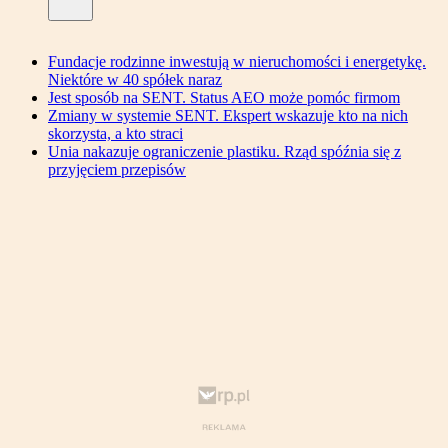
Fundacje rodzinne inwestują w nieruchomości i energetykę.
Niektóre w 40 spółek naraz
Jest sposób na SENT. Status AEO może pomóc firmom
Zmiany w systemie SENT. Ekspert wskazuje kto na nich
skorzysta, a kto straci
Unia nakazuje ograniczenie plastiku. Rząd spóźnia się z
przyjęciem przepisów