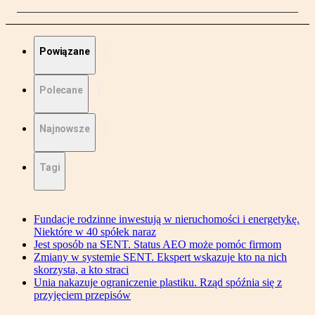
Powiązane
Polecane
Najnowsze
Tagi
Fundacje rodzinne inwestują w nieruchomości i energetykę.
Niektóre w 40 spółek naraz
Jest sposób na SENT. Status AEO może pomóc firmom
Zmiany w systemie SENT. Ekspert wskazuje kto na nich
skorzysta, a kto straci
Unia nakazuje ograniczenie plastiku. Rząd spóźnia się z
przyjęciem przepisów