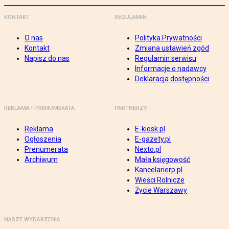
KONTAKT
REGULAMIN
O nas
Polityka Prywatności
Kontakt
Zmiana ustawień zgód
Napisz do nas
Regulamin serwisu
Informacje o nadawcy
Deklaracja dostępności
REKLAMA I PRENUMERATA
PARTNERZY
Reklama
E-kiosk.pl
Ogłoszenia
E-gazety.pl
Prenumerata
Nexto.pl
Archiwum
Mała księgowość
Kancelarierp.pl
Wieści Rolnicze
Życie Warszawy
NASZE WYDARZENIA