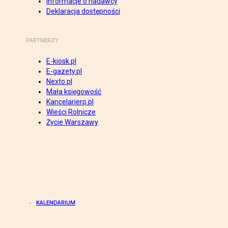
Informacje o nadawcy
Deklaracja dostępności
PARTNERZY
E-kiosk.pl
E-gazety.pl
Nexto.pl
Mała księgowość
Kancelarierp.pl
Wieści Rolnicze
Życie Warszawy
KALENDARIUM