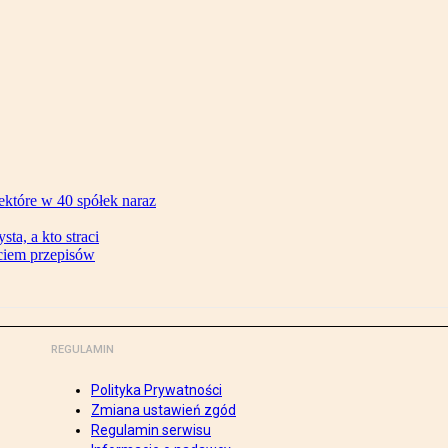
ektóre w 40 spółek naraz
ta, a kto straci
ęciem przepisów
REGULAMIN
Polityka Prywatności
Zmiana ustawień zgód
Regulamin serwisu