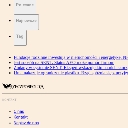
Polecane
Najnowsze
Tagi
Fundacje rodzinne inwestują w nieruchomości i energetykę. Ni
Jest sposób na SENT. Status AEO może pomóc firmom
Zmiany w systemie SENT. Ekspert wskazuje kto na nich skorzys
Unia nakazuje ograniczenie plastiku. Rząd spóźnia się z przyj
KONTAKT
O nas
Kontakt
Napisz do nas