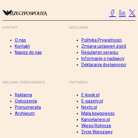
KONTAKT
REGULAMIN
O nas
Polityka Prywatności
Kontakt
Zmiana ustawień zgód
Napisz do nas
Regulamin serwisu
Informacje o nadawcy
Deklaracja dostępności
REKLAMA I PRENUMERATA
PARTNERZY
Reklama
E-kiosk.pl
Ogłoszenia
E-gazety.pl
Prenumerata
Nexto.pl
Archiwum
Mała księgowość
Kancelarierp.pl
Wieści Rolnicze
Życie Warszawy