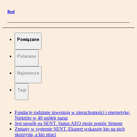
Red
Powiązane
Polecane
Najnowsze
Tagi
Fundacje rodzinne inwestują w nieruchomości i energetykę.
Niektóre w 40 spółek naraz
Jest sposób na SENT. Status AEO może pomóc firmom
Zmiany w systemie SENT. Ekspert wskazuje kto na nich
skorzysta, a kto straci