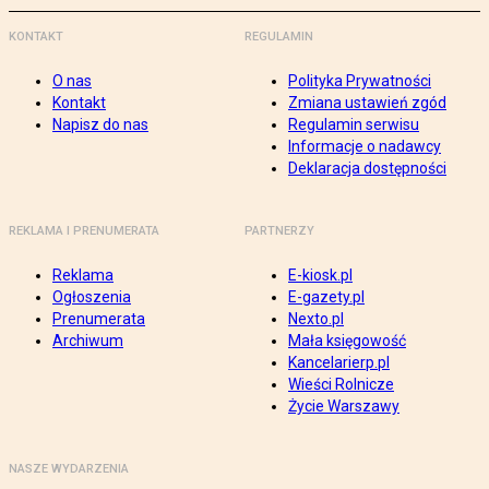
KONTAKT
REGULAMIN
O nas
Polityka Prywatności
Kontakt
Zmiana ustawień zgód
Napisz do nas
Regulamin serwisu
Informacje o nadawcy
Deklaracja dostępności
REKLAMA I PRENUMERATA
PARTNERZY
Reklama
E-kiosk.pl
Ogłoszenia
E-gazety.pl
Prenumerata
Nexto.pl
Archiwum
Mała księgowość
Kancelarierp.pl
Wieści Rolnicze
Życie Warszawy
NASZE WYDARZENIA