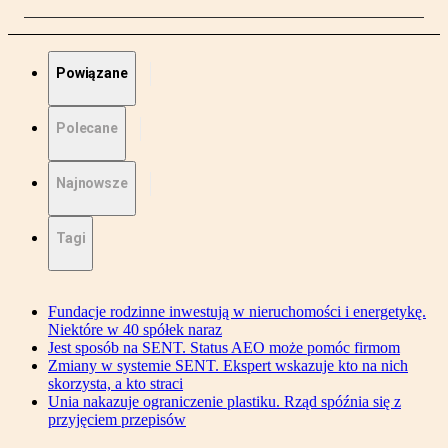
Powiązane
Polecane
Najnowsze
Tagi
Fundacje rodzinne inwestują w nieruchomości i energetykę.
Niektóre w 40 spółek naraz
Jest sposób na SENT. Status AEO może pomóc firmom
Zmiany w systemie SENT. Ekspert wskazuje kto na nich
skorzysta, a kto straci
Unia nakazuje ograniczenie plastiku. Rząd spóźnia się z
przyjęciem przepisów