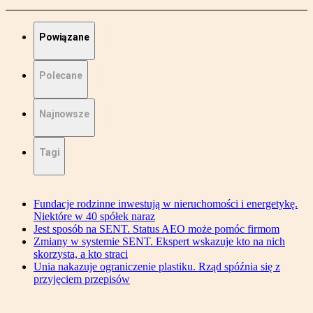
Powiązane
Polecane
Najnowsze
Tagi
Fundacje rodzinne inwestują w nieruchomości i energetykę.
Niektóre w 40 spółek naraz
Jest sposób na SENT. Status AEO może pomóc firmom
Zmiany w systemie SENT. Ekspert wskazuje kto na nich
skorzysta, a kto straci
Unia nakazuje ograniczenie plastiku. Rząd spóźnia się z
przyjęciem przepisów