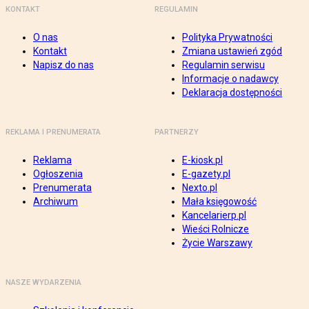
KONTAKT
REGULAMIN
O nas
Polityka Prywatności
Kontakt
Zmiana ustawień zgód
Napisz do nas
Regulamin serwisu
Informacje o nadawcy
Deklaracja dostępności
REKLAMA I PRENUMERATA
PARTNERZY
Reklama
E-kiosk.pl
Ogłoszenia
E-gazety.pl
Prenumerata
Nexto.pl
Archiwum
Mała księgowość
Kancelarierp.pl
Wieści Rolnicze
Życie Warszawy
NASZE WYDARZENIA