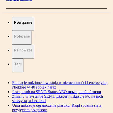
Powiązane
Polecane
Najnowsze
Tagi
Fundacje rodzinne inwestują w nieruchomości i energetykę.
Niektóre w 40 spółek naraz
Jest sposób na SENT. Status AEO może pomóc firmom
Zmiany w systemie SENT. Ekspert wskazuje kto na nich
skorzysta, a kto straci
Unia nakazuje ograniczenie plastiku. Rząd spóźnia się z
przyjęciem przepisów