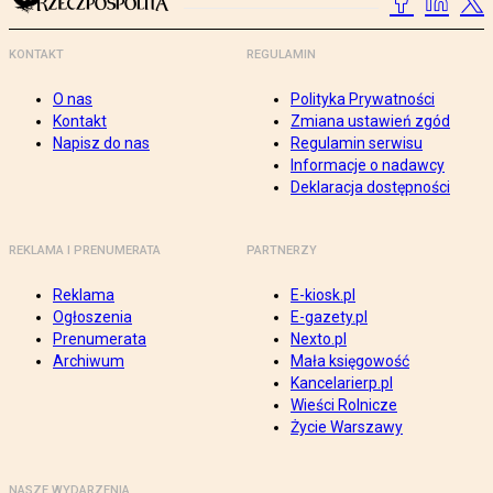
KONTAKT
REGULAMIN
O nas
Polityka Prywatności
Kontakt
Zmiana ustawień zgód
Napisz do nas
Regulamin serwisu
Informacje o nadawcy
Deklaracja dostępności
REKLAMA I PRENUMERATA
PARTNERZY
Reklama
E-kiosk.pl
Ogłoszenia
E-gazety.pl
Prenumerata
Nexto.pl
Archiwum
Mała księgowość
Kancelarierp.pl
Wieści Rolnicze
Życie Warszawy
NASZE WYDARZENIA