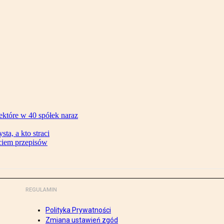
ektóre w 40 spółek naraz
ta, a kto straci
ęciem przepisów
REGULAMIN
Polityka Prywatności
Zmiana ustawień zgód