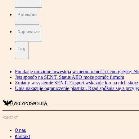
Polecane
Najnowsze
Tagi
Fundacje rodzinne inwestują w nieruchomości i energetykę. Ni
Jest sposób na SENT. Status AEO może pomóc firmom
Zmiany w systemie SENT. Ekspert wskazuje kto na nich skorzys
Unia nakazuje ograniczenie plastiku. Rząd spóźnia się z przyj
KONTAKT
O nas
Kontakt