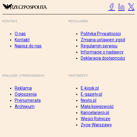
KONTAKT
REGULAMIN
O nas
Polityka Prywatności
Kontakt
Zmiana ustawień zgód
Napisz do nas
Regulamin serwisu
Informacje o nadawcy
Deklaracja dostępności
REKLAMA I PRENUMERATA
PARTNERZY
Reklama
E-kiosk.pl
Ogłoszenia
E-gazety.pl
Prenumerata
Nexto.pl
Archiwum
Mała księgowość
Kancelarierp.pl
Wieści Rolnicze
Życie Warszawy