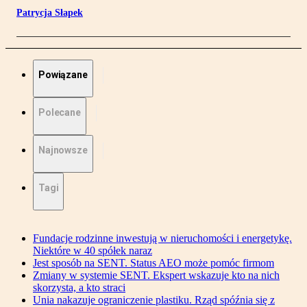
Patrycja Słapek
Powiązane
Polecane
Najnowsze
Tagi
Fundacje rodzinne inwestują w nieruchomości i energetykę.
Niektóre w 40 spółek naraz
Jest sposób na SENT. Status AEO może pomóc firmom
Zmiany w systemie SENT. Ekspert wskazuje kto na nich
skorzysta, a kto straci
Unia nakazuje ograniczenie plastiku. Rząd spóźnia się z