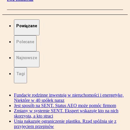
Powiązane
Polecane
Najnowsze
Tagi
Fundacje rodzinne inwestują w nieruchomości i energetykę.
Niektóre w 40 spółek naraz
Jest sposób na SENT. Status AEO może pomóc firmom
Zmiany w systemie SENT. Ekspert wskazuje kto na nich
skorzysta, a kto straci
Unia nakazuje ograniczenie plastiku. Rząd spóźnia się z
przyjęciem przepisów