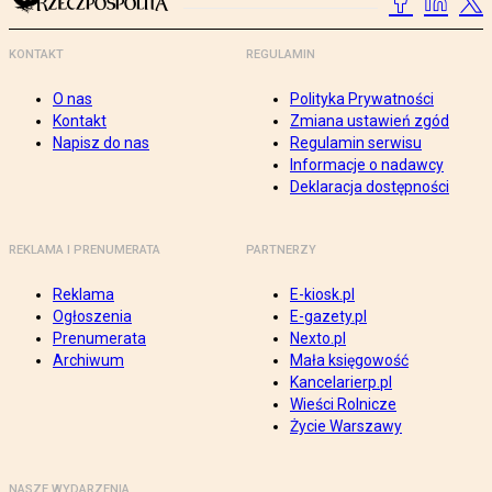
KONTAKT
REGULAMIN
O nas
Polityka Prywatności
Kontakt
Zmiana ustawień zgód
Napisz do nas
Regulamin serwisu
Informacje o nadawcy
Deklaracja dostępności
REKLAMA I PRENUMERATA
PARTNERZY
Reklama
E-kiosk.pl
Ogłoszenia
E-gazety.pl
Prenumerata
Nexto.pl
Archiwum
Mała księgowość
Kancelarierp.pl
Wieści Rolnicze
Życie Warszawy
NASZE WYDARZENIA