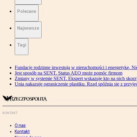
Polecane
Najnowsze
Tagi
Fundacje rodzinne inwestują w nieruchomości i energetykę. Ni
Jest sposób na SENT. Status AEO może pomóc firmom
Zmiany w systemie SENT. Ekspert wskazuje kto na nich skorzys
Unia nakazuje ograniczenie plastiku. Rząd spóźnia się z przyj
KONTAKT
O nas
Kontakt