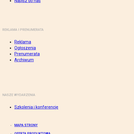
Napisz do nas
REKLAMA I PRENUMERATA
Reklama
Ogłoszenia
Prenumerata
Archiwum
NASZE WYDARZENIA
Szkolenia i konferencje
MAPA STRONY
OFERTA PRODUKTOWA