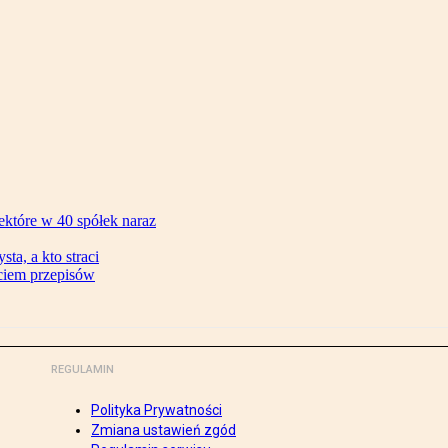
ektóre w 40 spółek naraz
ta, a kto straci
ęciem przepisów
REGULAMIN
Polityka Prywatności
Zmiana ustawień zgód