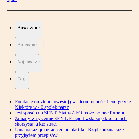
Powiązane
Polecane
Najnowsze
Tagi
Fundacje rodzinne inwestują w nieruchomości i energetykę.
Niektóre w 40 spółek naraz
Jest sposób na SENT. Status AEO może pomóc firmom
Zmiany w systemie SENT. Ekspert wskazuje kto na nich
skorzysta, a kto straci
Unia nakazuje ograniczenie plastiku. Rząd spóźnia się z
przyjęciem przepisów