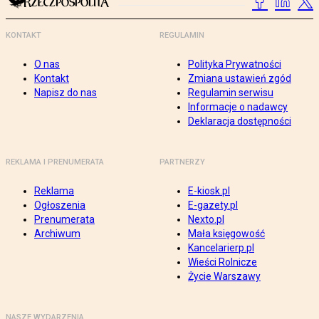
KONTAKT
REGULAMIN
O nas
Polityka Prywatności
Kontakt
Zmiana ustawień zgód
Napisz do nas
Regulamin serwisu
Informacje o nadawcy
Deklaracja dostępności
REKLAMA I PRENUMERATA
PARTNERZY
Reklama
E-kiosk.pl
Ogłoszenia
E-gazety.pl
Prenumerata
Nexto.pl
Archiwum
Mała księgowość
Kancelarierp.pl
Wieści Rolnicze
Życie Warszawy
NASZE WYDARZENIA