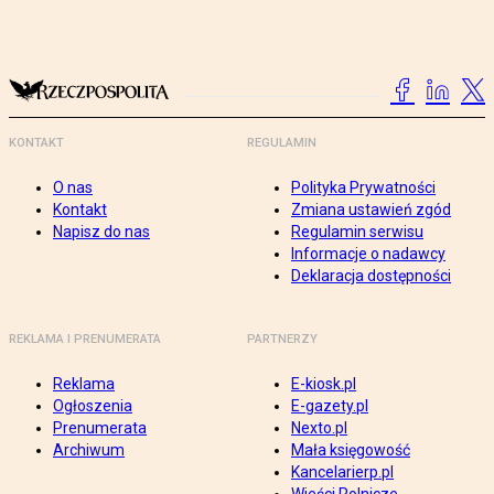
KONTAKT
REGULAMIN
O nas
Polityka Prywatności
Kontakt
Zmiana ustawień zgód
Napisz do nas
Regulamin serwisu
Informacje o nadawcy
Deklaracja dostępności
REKLAMA I PRENUMERATA
PARTNERZY
Reklama
E-kiosk.pl
Ogłoszenia
E-gazety.pl
Prenumerata
Nexto.pl
Archiwum
Mała księgowość
Kancelarierp.pl