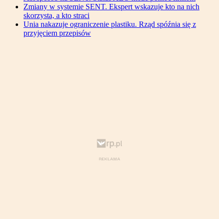
Zmiany w systemie SENT. Ekspert wskazuje kto na nich
skorzysta, a kto straci
Unia nakazuje ograniczenie plastiku. Rząd spóźnia się z
przyjęciem przepisów