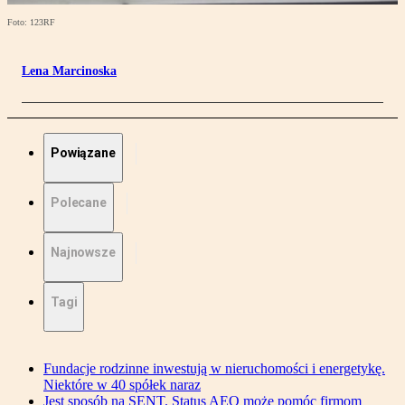
Foto: 123RF
Lena Marcinoska
Powiązane
Polecane
Najnowsze
Tagi
Fundacje rodzinne inwestują w nieruchomości i energetykę.
Niektóre w 40 spółek naraz
Jest sposób na SENT. Status AEO może pomóc firmom