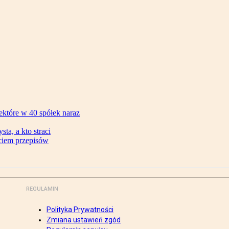
ektóre w 40 spółek naraz
ta, a kto straci
ęciem przepisów
REGULAMIN
Polityka Prywatności
Zmiana ustawień zgód