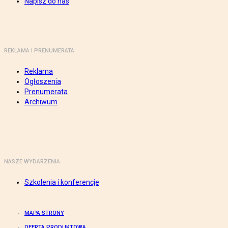
Napisz do nas
REKLAMA I PRENUMERATA
Reklama
Ogłoszenia
Prenumerata
Archiwum
NASZE WYDARZENIA
Szkolenia i konferencje
MAPA STRONY
OFERTA PRODUKTOWA