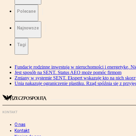
Polecane
Najnowsze
Tagi
Fundacje rodzinne inwestują w nieruchomości i energetykę. Ni
Jest sposób na SENT. Status AEO może pomóc firmom
Zmiany w systemie SENT. Ekspert wskazuje kto na nich skorzys
Unia nakazuje ograniczenie plastiku. Rząd spóźnia się z przyj
KONTAKT
O nas
Kontakt