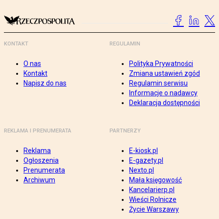
KONTAKT
REGULAMIN
O nas
Polityka Prywatności
Kontakt
Zmiana ustawień zgód
Napisz do nas
Regulamin serwisu
Informacje o nadawcy
Deklaracja dostępności
REKLAMA I PRENUMERATA
PARTNERZY
Reklama
E-kiosk.pl
Ogłoszenia
E-gazety.pl
Prenumerata
Nexto.pl
Archiwum
Mała księgowość
Kancelarierp.pl
Wieści Rolnicze
Życie Warszawy