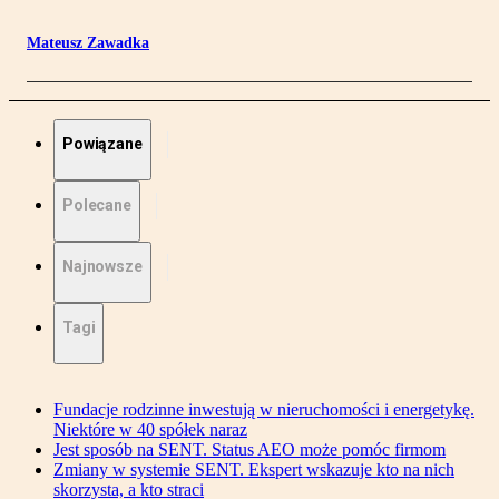
Mateusz Zawadka
Powiązane
Polecane
Najnowsze
Tagi
Fundacje rodzinne inwestują w nieruchomości i energetykę.
Niektóre w 40 spółek naraz
Jest sposób na SENT. Status AEO może pomóc firmom
Zmiany w systemie SENT. Ekspert wskazuje kto na nich
skorzysta, a kto straci