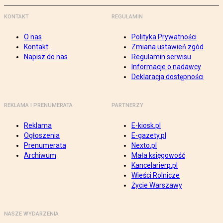
KONTAKT
REGULAMIN
O nas
Polityka Prywatności
Kontakt
Zmiana ustawień zgód
Napisz do nas
Regulamin serwisu
Informacje o nadawcy
Deklaracja dostępności
REKLAMA I PRENUMERATA
PARTNERZY
Reklama
E-kiosk.pl
Ogłoszenia
E-gazety.pl
Prenumerata
Nexto.pl
Archiwum
Mała księgowość
Kancelarierp.pl
Wieści Rolnicze
Życie Warszawy
NASZE WYDARZENIA