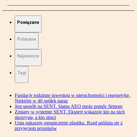
Powiązane
Polecane
Najnowsze
Tagi
Fundacje rodzinne inwestują w nieruchomości i energetykę.
Niektóre w 40 spółek naraz
Jest sposób na SENT. Status AEO może pomóc firmom
Zmiany w systemie SENT. Ekspert wskazuje kto na nich
skorzysta, a kto straci
Unia nakazuje ograniczenie plastiku. Rząd spóźnia się z
przyjęciem przepisów