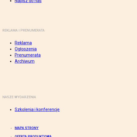
Napisz do nas
REKLAMA I PRENUMERATA
Reklama
Ogłoszenia
Prenumerata
Archiwum
NASZE WYDARZENIA
Szkolenia i konferencje
MAPA STRONY
OFERTA PRODUKTOWA