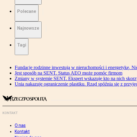
Polecane
Najnowsze
Tagi
Fundacje rodzinne inwestują w nieruchomości i energetykę. Ni
Jest sposób na SENT. Status AEO może pomóc firmom
Zmiany w systemie SENT. Ekspert wskazuje kto na nich skorzys
Unia nakazuje ograniczenie plastiku. Rząd spóźnia się z przyj
KONTAKT
O nas
Kontakt