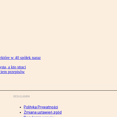
ektóre w 40 spółek naraz
ta, a kto straci
ęciem przepisów
REGULAMIN
Polityka Prywatności
Zmiana ustawień zgód