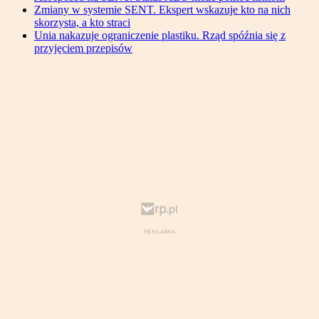
Zmiany w systemie SENT. Ekspert wskazuje kto na nich
skorzysta, a kto straci
Unia nakazuje ograniczenie plastiku. Rząd spóźnia się z
przyjęciem przepisów