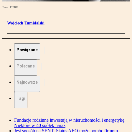
Foto: 123RF
Wojciech Tumidalski
Powiązane
Polecane
Najnowsze
Tagi
Fundacje rodzinne inwestują w nieruchomości i energetykę.
Niektóre w 40 spółek naraz
Jest sposób na SENT. Status AEO może pomóc firmom