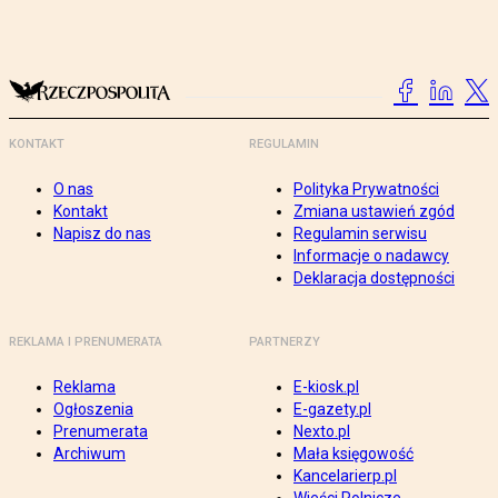
KONTAKT
REGULAMIN
O nas
Polityka Prywatności
Kontakt
Zmiana ustawień zgód
Napisz do nas
Regulamin serwisu
Informacje o nadawcy
Deklaracja dostępności
REKLAMA I PRENUMERATA
PARTNERZY
Reklama
E-kiosk.pl
Ogłoszenia
E-gazety.pl
Prenumerata
Nexto.pl
Archiwum
Mała księgowość
Kancelarierp.pl