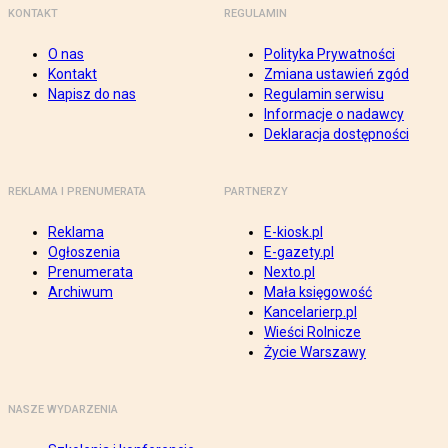
KONTAKT
REGULAMIN
O nas
Polityka Prywatności
Kontakt
Zmiana ustawień zgód
Napisz do nas
Regulamin serwisu
Informacje o nadawcy
Deklaracja dostępności
REKLAMA I PRENUMERATA
PARTNERZY
Reklama
E-kiosk.pl
Ogłoszenia
E-gazety.pl
Prenumerata
Nexto.pl
Archiwum
Mała księgowość
Kancelarierp.pl
Wieści Rolnicze
Życie Warszawy
NASZE WYDARZENIA