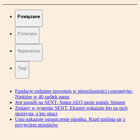
Powiązane
Polecane
Najnowsze
Tagi
Fundacje rodzinne inwestują w nieruchomości i energetykę.
Niektóre w 40 spółek naraz
Jest sposób na SENT. Status AEO może pomóc firmom
Zmiany w systemie SENT. Ekspert wskazuje kto na nich
skorzysta, a kto straci
Unia nakazuje ograniczenie plastiku. Rząd spóźnia się z
przyjęciem przepisów