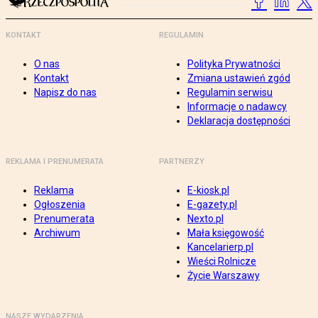
KONTAKT
REGULAMIN
O nas
Polityka Prywatności
Kontakt
Zmiana ustawień zgód
Napisz do nas
Regulamin serwisu
Informacje o nadawcy
Deklaracja dostępności
REKLAMA I PRENUMERATA
PARTNERZY
Reklama
E-kiosk.pl
Ogłoszenia
E-gazety.pl
Prenumerata
Nexto.pl
Archiwum
Mała księgowość
Kancelarierp.pl
Wieści Rolnicze
Życie Warszawy
NASZE WYDARZENIA