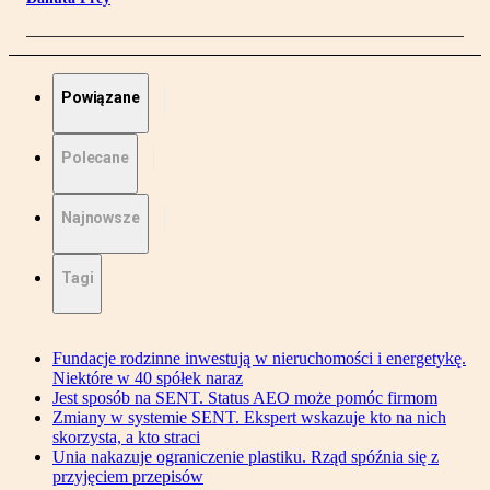
Powiązane
Polecane
Najnowsze
Tagi
Fundacje rodzinne inwestują w nieruchomości i energetykę.
Niektóre w 40 spółek naraz
Jest sposób na SENT. Status AEO może pomóc firmom
Zmiany w systemie SENT. Ekspert wskazuje kto na nich
skorzysta, a kto straci
Unia nakazuje ograniczenie plastiku. Rząd spóźnia się z
przyjęciem przepisów