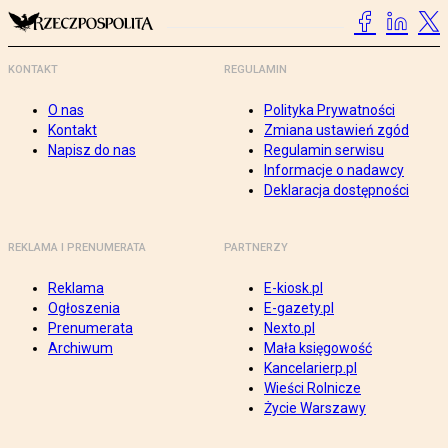
KONTAKT
REGULAMIN
O nas
Polityka Prywatności
Kontakt
Zmiana ustawień zgód
Napisz do nas
Regulamin serwisu
Informacje o nadawcy
Deklaracja dostępności
REKLAMA I PRENUMERATA
PARTNERZY
Reklama
E-kiosk.pl
Ogłoszenia
E-gazety.pl
Prenumerata
Nexto.pl
Archiwum
Mała księgowość
Kancelarierp.pl
Wieści Rolnicze
Życie Warszawy