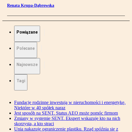
Renata Krupa-Dąbrowska
Powiązane
Polecane
Najnowsze
Tagi
Fundacje rodzinne inwestują w nieruchomości i energetykę.
Niektóre w 40 spółek naraz
Jest sposób na SENT. Status AEO może pomóc firmom
Zmiany w systemie SENT. Ekspert wskazuje kto na nich
skorzysta, a kto straci
Unia nakazuje ograniczenie plastiku. Rząd spóźnia się z