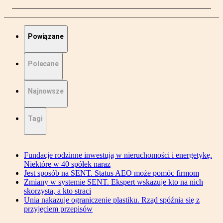
Powiązane
Polecane
Najnowsze
Tagi
Fundacje rodzinne inwestują w nieruchomości i energetykę.
Niektóre w 40 spółek naraz
Jest sposób na SENT. Status AEO może pomóc firmom
Zmiany w systemie SENT. Ekspert wskazuje kto na nich
skorzysta, a kto straci
Unia nakazuje ograniczenie plastiku. Rząd spóźnia się z
przyjęciem przepisów