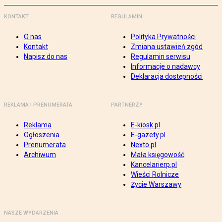
KONTAKT
REGULAMIN
O nas
Polityka Prywatności
Kontakt
Zmiana ustawień zgód
Napisz do nas
Regulamin serwisu
Informacje o nadawcy
Deklaracja dostępności
REKLAMA I PRENUMERATA
PARTNERZY
Reklama
E-kiosk.pl
Ogłoszenia
E-gazety.pl
Prenumerata
Nexto.pl
Archiwum
Mała księgowość
Kancelarierp.pl
Wieści Rolnicze
Życie Warszawy
NASZE WYDARZENIA