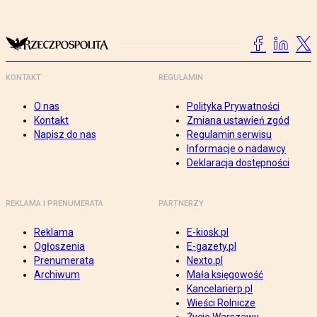
KONTAKT
REGULAMIN
O nas
Polityka Prywatności
Kontakt
Zmiana ustawień zgód
Napisz do nas
Regulamin serwisu
Informacje o nadawcy
Deklaracja dostępności
REKLAMA I PRENUMERATA
PARTNERZY
Reklama
E-kiosk.pl
Ogłoszenia
E-gazety.pl
Prenumerata
Nexto.pl
Archiwum
Mała księgowość
Kancelarierp.pl
Wieści Rolnicze