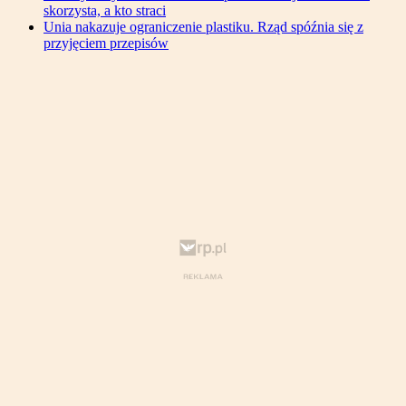
skorzysta, a kto straci
Unia nakazuje ograniczenie plastiku. Rząd spóźnia się z
przyjęciem przepisów