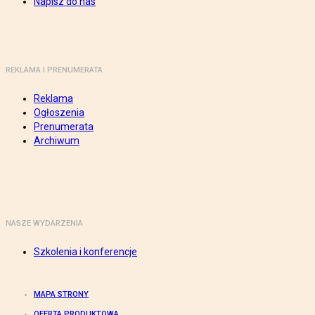
Napisz do nas
REKLAMA I PRENUMERATA
Reklama
Ogłoszenia
Prenumerata
Archiwum
NASZE WYDARZENIA
Szkolenia i konferencje
MAPA STRONY
OFERTA PRODUKTOWA