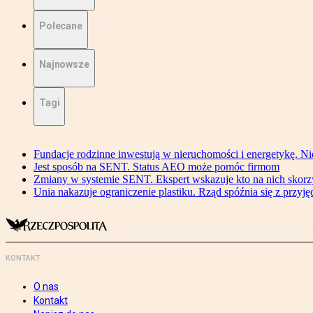
Polecane
Najnowsze
Tagi
Fundacje rodzinne inwestują w nieruchomości i energetykę. Ni
Jest sposób na SENT. Status AEO może pomóc firmom
Zmiany w systemie SENT. Ekspert wskazuje kto na nich skorzys
Unia nakazuje ograniczenie plastiku. Rząd spóźnia się z przyj
KONTAKT
O nas
Kontakt