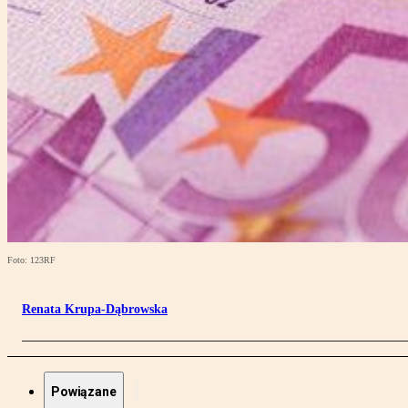
Foto: 123RF
Renata Krupa-Dąbrowska
Powiązane