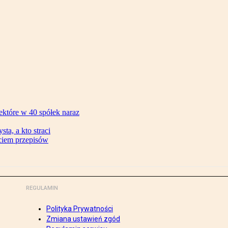
ektóre w 40 spółek naraz
ta, a kto straci
ęciem przepisów
REGULAMIN
Polityka Prywatności
Zmiana ustawień zgód