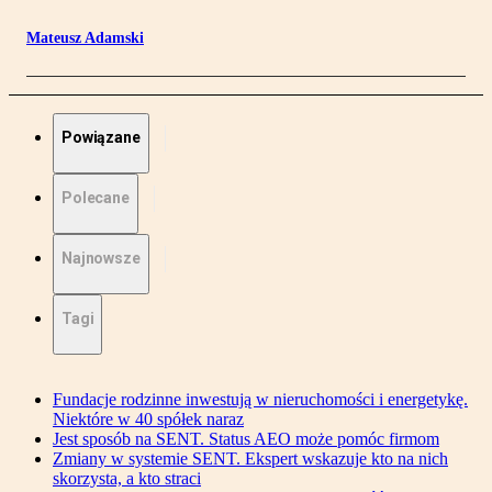
Mateusz Adamski
Powiązane
Polecane
Najnowsze
Tagi
Fundacje rodzinne inwestują w nieruchomości i energetykę.
Niektóre w 40 spółek naraz
Jest sposób na SENT. Status AEO może pomóc firmom
Zmiany w systemie SENT. Ekspert wskazuje kto na nich
skorzysta, a kto straci