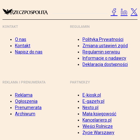
KONTAKT
REGULAMIN
O nas
Polityka Prywatności
Kontakt
Zmiana ustawień zgód
Napisz do nas
Regulamin serwisu
Informacje o nadawcy
Deklaracja dostępności
REKLAMA I PRENUMERATA
PARTNERZY
Reklama
E-kiosk.pl
Ogłoszenia
E-gazety.pl
Prenumerata
Nexto.pl
Archiwum
Mała księgowość
Kancelarierp.pl
Wieści Rolnicze
Życie Warszawy