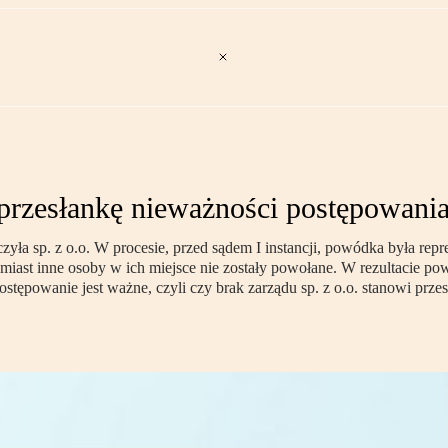
 przesłankę nieważności postępowani
yła sp. z o.o. W procesie, przed sądem I instancji, powódka była re
omiast inne osoby w ich miejsce nie zostały powołane. W rezultacie p
tępowanie jest ważne, czyli czy brak zarządu sp. z o.o. stanowi prze