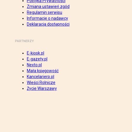
Polityka Prywatności
Zmiana ustawień zgód
Regulamin serwisu
Informacje o nadawcy
Deklaracja dostępności
PARTNERZY
E-kiosk.pl
E-gazety.pl
Nexto.pl
Mała księgowość
Kancelarierp.pl
Wieści Rolnicze
Życie Warszawy