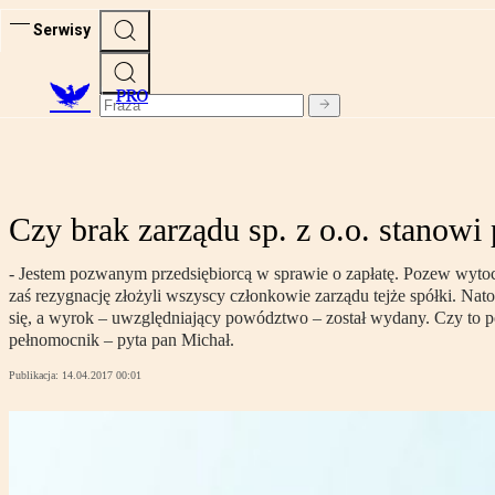
Serwisy
PRO
Czy brak zarządu sp. z o.o. stanowi
- Jestem pozwanym przedsiębiorcą w sprawie o zapłatę. Pozew wytocz
zaś rezygnację złożyli wszyscy członkowie zarządu tejże spółki. Nat
się, a wyrok – uwzględniający powództwo – został wydany. Czy to pos
pełnomocnik – pyta pan Michał.
Publikacja:
14.04.2017 00:01