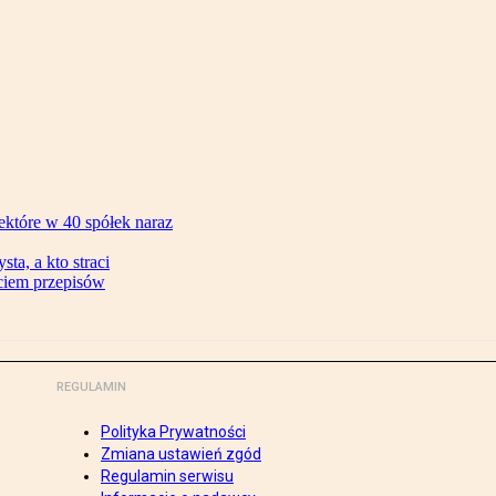
ektóre w 40 spółek naraz
ta, a kto straci
ęciem przepisów
REGULAMIN
Polityka Prywatności
Zmiana ustawień zgód
Regulamin serwisu