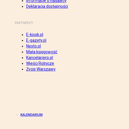
Informacje o nadawcy
Deklaracja dostępności
PARTNERZY
E-kiosk.pl
E-gazety.pl
Nexto.pl
Mała księgowość
Kancelarierp.pl
Wieści Rolnicze
Życie Warszawy
KALENDARIUM