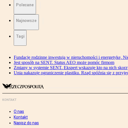
Polecane
Najnowsze
Tagi
Fundacje rodzinne inwestują w nieruchomości i energetykę. Ni
Jest sposób na SENT. Status AEO może pomóc firmom
Zmiany w systemie SENT. Ekspert wskazuje kto na nich skorzys
Unia nakazuje ograniczenie plastiku. Rząd spóźnia się z przyj
KONTAKT
O nas
Kontakt
Napisz do nas