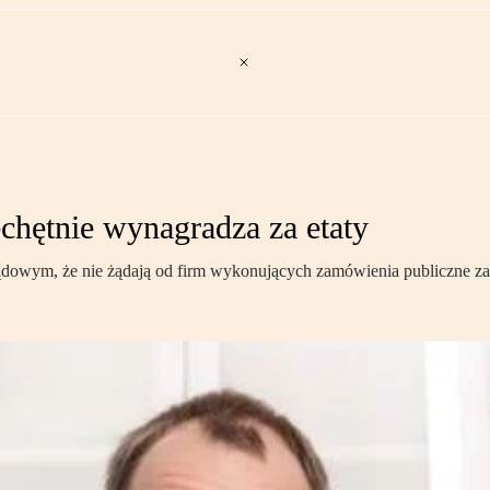
echętnie wynagradza za etaty
wym, że nie żądają od firm wykonujących zamówienia publiczne zatru