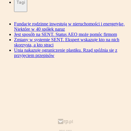
Tagi
Fundacje rodzinne inwestują w nieruchomości i energetykę.
Niektóre w 40 spółek naraz
Jest sposób na SENT. Status AEO może pomóc firmom
Zmiany w systemie SENT. Ekspert wskazuje kto na nich
skorzysta, a kto straci
Unia nakazuje ograniczenie plastiku. Rząd spóźnia się z
przyjęciem przepisów