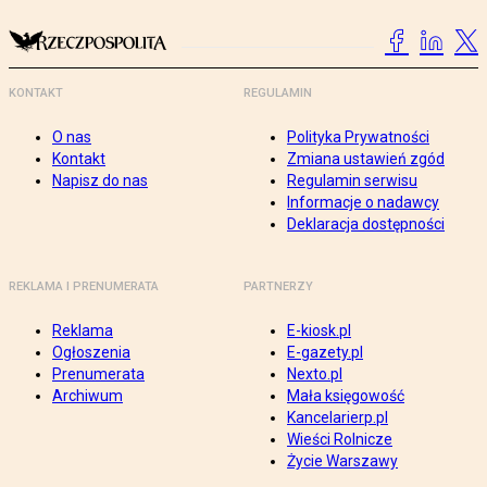
KONTAKT
REGULAMIN
O nas
Polityka Prywatności
Kontakt
Zmiana ustawień zgód
Napisz do nas
Regulamin serwisu
Informacje o nadawcy
Deklaracja dostępności
REKLAMA I PRENUMERATA
PARTNERZY
Reklama
E-kiosk.pl
Ogłoszenia
E-gazety.pl
Prenumerata
Nexto.pl
Archiwum
Mała księgowość
Kancelarierp.pl
Wieści Rolnicze
Życie Warszawy