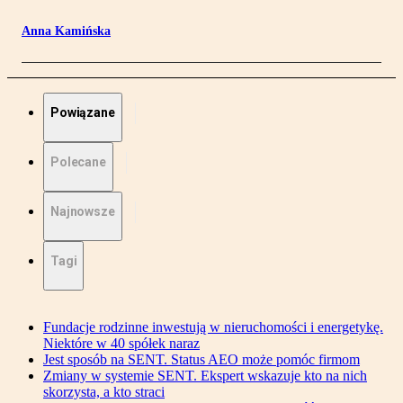
Anna Kamińska
Powiązane
Polecane
Najnowsze
Tagi
Fundacje rodzinne inwestują w nieruchomości i energetykę.
Niektóre w 40 spółek naraz
Jest sposób na SENT. Status AEO może pomóc firmom
Zmiany w systemie SENT. Ekspert wskazuje kto na nich
skorzysta, a kto straci