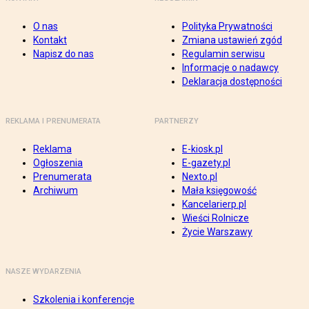
O nas
Polityka Prywatności
Kontakt
Zmiana ustawień zgód
Napisz do nas
Regulamin serwisu
Informacje o nadawcy
Deklaracja dostępności
REKLAMA I PRENUMERATA
PARTNERZY
Reklama
E-kiosk.pl
Ogłoszenia
E-gazety.pl
Prenumerata
Nexto.pl
Archiwum
Mała księgowość
Kancelarierp.pl
Wieści Rolnicze
Życie Warszawy
NASZE WYDARZENIA
Szkolenia i konferencje