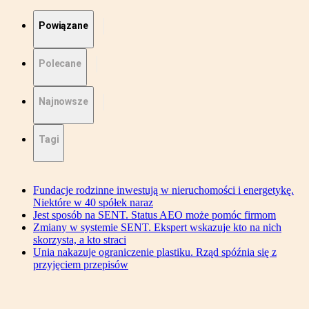
Powiązane
Polecane
Najnowsze
Tagi
Fundacje rodzinne inwestują w nieruchomości i energetykę.
Niektóre w 40 spółek naraz
Jest sposób na SENT. Status AEO może pomóc firmom
Zmiany w systemie SENT. Ekspert wskazuje kto na nich
skorzysta, a kto straci
Unia nakazuje ograniczenie plastiku. Rząd spóźnia się z
przyjęciem przepisów