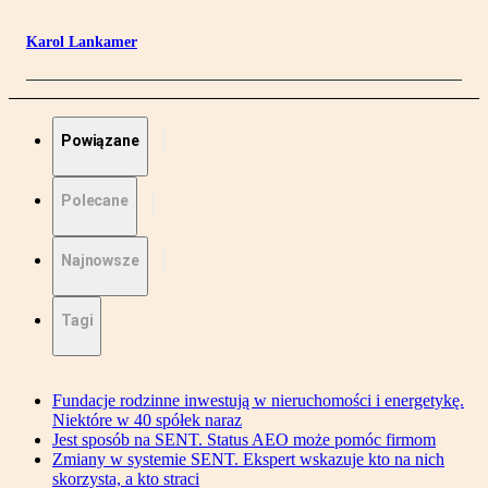
Karol Lankamer
Powiązane
Polecane
Najnowsze
Tagi
Fundacje rodzinne inwestują w nieruchomości i energetykę.
Niektóre w 40 spółek naraz
Jest sposób na SENT. Status AEO może pomóc firmom
Zmiany w systemie SENT. Ekspert wskazuje kto na nich
skorzysta, a kto straci