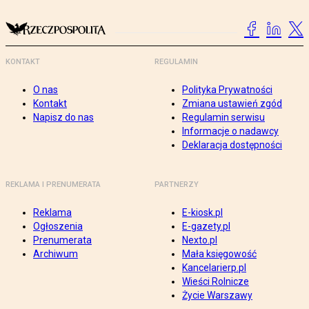
KONTAKT
REGULAMIN
O nas
Polityka Prywatności
Kontakt
Zmiana ustawień zgód
Napisz do nas
Regulamin serwisu
Informacje o nadawcy
Deklaracja dostępności
REKLAMA I PRENUMERATA
PARTNERZY
Reklama
E-kiosk.pl
Ogłoszenia
E-gazety.pl
Prenumerata
Nexto.pl
Archiwum
Mała księgowość
Kancelarierp.pl
Wieści Rolnicze
Życie Warszawy