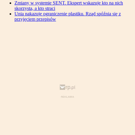
Zmiany w systemie SENT. Ekspert wskazuje kto na nich
skorzysta, a kto straci
Unia nakazuje ograniczenie plastiku. Rząd spóźnia się z
przyjęciem przepisów