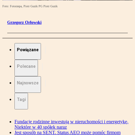
Foto: Fotorzepa, Piotr Guzik PG Piotr Guzik
Grzegorz Orłowski
Powiązane
Polecane
Najnowsze
Tagi
Fundacje rodzinne inwestują w nieruchomości i energetykę.
Niektóre w 40 spółek naraz
Jest sposób na SENT. Status AEO może pomóc firmom