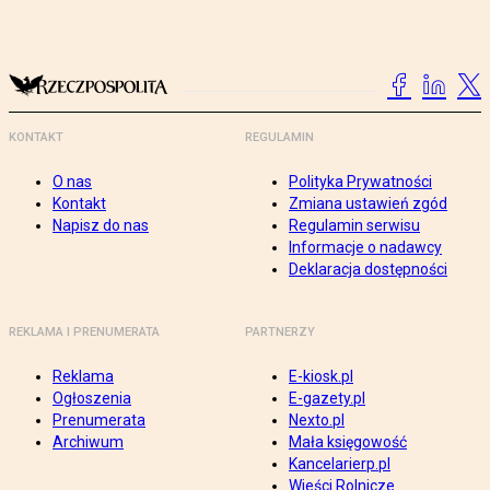
KONTAKT
REGULAMIN
O nas
Polityka Prywatności
Kontakt
Zmiana ustawień zgód
Napisz do nas
Regulamin serwisu
Informacje o nadawcy
Deklaracja dostępności
REKLAMA I PRENUMERATA
PARTNERZY
Reklama
E-kiosk.pl
Ogłoszenia
E-gazety.pl
Prenumerata
Nexto.pl
Archiwum
Mała księgowość
Kancelarierp.pl
Wieści Rolnicze