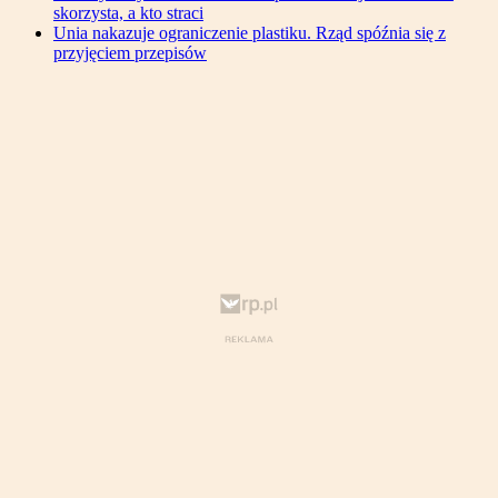
skorzysta, a kto straci
Unia nakazuje ograniczenie plastiku. Rząd spóźnia się z
przyjęciem przepisów