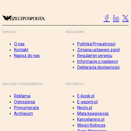
KONTAKT
REGULAMIN
O nas
Polityka Prywatności
Kontakt
Zmiana ustawień zgód
Napisz do nas
Regulamin serwisu
Informacje o nadawcy
Deklaracja dostępności
REKLAMA I PRENUMERATA
PARTNERZY
Reklama
E-kiosk.pl
Ogłoszenia
E-gazety.pl
Prenumerata
Nexto.pl
Archiwum
Mała księgowość
Kancelarierp.pl
Wieści Rolnicze