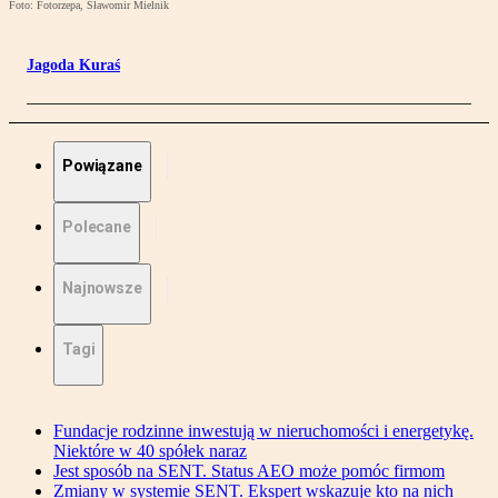
Foto: Fotorzepa, Sławomir Mielnik
Jagoda Kuraś
Powiązane
Polecane
Najnowsze
Tagi
Fundacje rodzinne inwestują w nieruchomości i energetykę.
Niektóre w 40 spółek naraz
Jest sposób na SENT. Status AEO może pomóc firmom
Zmiany w systemie SENT. Ekspert wskazuje kto na nich