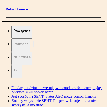
Robert Jasiński
Powiązane
Polecane
Najnowsze
Tagi
Fundacje rodzinne inwestują w nieruchomości i energetykę.
Niektóre w 40 spółek naraz
Jest sposób na SENT. Status AEO może pomóc firmom
Zmiany w systemie SENT. Ekspert wskazuje kto na nich
skorzysta, a kto straci