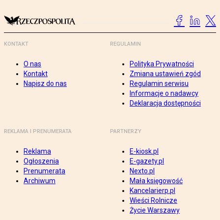
KONTAKT
REGULAMIN
O nas
Polityka Prywatności
Kontakt
Zmiana ustawień zgód
Napisz do nas
Regulamin serwisu
Informacje o nadawcy
Deklaracja dostępności
REKLAMA I PRENUMERATA
PARTNERZY
Reklama
E-kiosk.pl
Ogłoszenia
E-gazety.pl
Prenumerata
Nexto.pl
Archiwum
Mała księgowość
Kancelarierp.pl
Wieści Rolnicze
Życie Warszawy