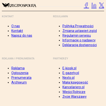
KONTAKT
REGULAMIN
O nas
Polityka Prywatności
Kontakt
Zmiana ustawień zgód
Napisz do nas
Regulamin serwisu
Informacje o nadawcy
Deklaracja dostępności
REKLAMA I PRENUMERATA
PARTNERZY
Reklama
E-kiosk.pl
Ogłoszenia
E-gazety.pl
Prenumerata
Nexto.pl
Archiwum
Mała księgowość
Kancelarierp.pl
Wieści Rolnicze
Życie Warszawy