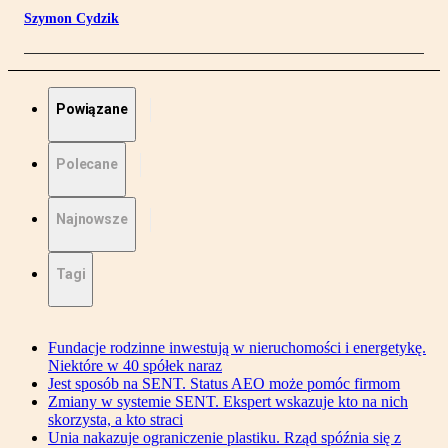
Szymon Cydzik
Powiązane
Polecane
Najnowsze
Tagi
Fundacje rodzinne inwestują w nieruchomości i energetykę.
Niektóre w 40 spółek naraz
Jest sposób na SENT. Status AEO może pomóc firmom
Zmiany w systemie SENT. Ekspert wskazuje kto na nich
skorzysta, a kto straci
Unia nakazuje ograniczenie plastiku. Rząd spóźnia się z