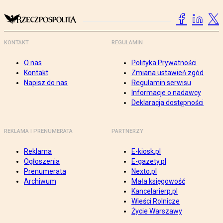
KONTAKT
REGULAMIN
O nas
Polityka Prywatności
Kontakt
Zmiana ustawień zgód
Napisz do nas
Regulamin serwisu
Informacje o nadawcy
Deklaracja dostępności
REKLAMA I PRENUMERATA
PARTNERZY
Reklama
E-kiosk.pl
Ogłoszenia
E-gazety.pl
Prenumerata
Nexto.pl
Archiwum
Mała księgowość
Kancelarierp.pl
Wieści Rolnicze
Życie Warszawy