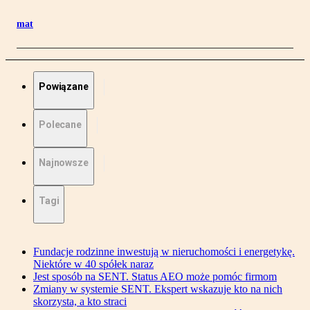
mat
Powiązane
Polecane
Najnowsze
Tagi
Fundacje rodzinne inwestują w nieruchomości i energetykę.
Niektóre w 40 spółek naraz
Jest sposób na SENT. Status AEO może pomóc firmom
Zmiany w systemie SENT. Ekspert wskazuje kto na nich
skorzysta, a kto straci