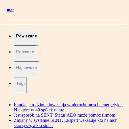
mat
Powiązane
Polecane
Najnowsze
Tagi
Fundacje rodzinne inwestują w nieruchomości i energetykę.
Niektóre w 40 spółek naraz
Jest sposób na SENT. Status AEO może pomóc firmom
Zmiany w systemie SENT. Ekspert wskazuje kto na nich
skorzysta, a kto straci