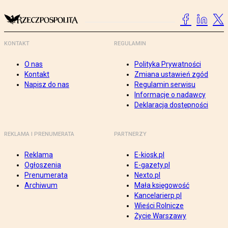
KONTAKT
REGULAMIN
O nas
Polityka Prywatności
Kontakt
Zmiana ustawień zgód
Napisz do nas
Regulamin serwisu
Informacje o nadawcy
Deklaracja dostępności
REKLAMA I PRENUMERATA
PARTNERZY
Reklama
E-kiosk.pl
Ogłoszenia
E-gazety.pl
Prenumerata
Nexto.pl
Archiwum
Mała księgowość
Kancelarierp.pl
Wieści Rolnicze
Życie Warszawy