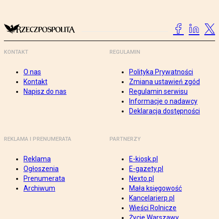
KONTAKT
REGULAMIN
O nas
Polityka Prywatności
Kontakt
Zmiana ustawień zgód
Napisz do nas
Regulamin serwisu
Informacje o nadawcy
Deklaracja dostępności
REKLAMA I PRENUMERATA
PARTNERZY
Reklama
E-kiosk.pl
Ogłoszenia
E-gazety.pl
Prenumerata
Nexto.pl
Archiwum
Mała księgowość
Kancelarierp.pl
Wieści Rolnicze
Życie Warszawy