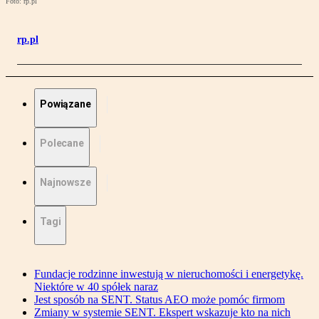
Foto: rp.pl
rp.pl
Powiązane
Polecane
Najnowsze
Tagi
Fundacje rodzinne inwestują w nieruchomości i energetykę.
Niektóre w 40 spółek naraz
Jest sposób na SENT. Status AEO może pomóc firmom
Zmiany w systemie SENT. Ekspert wskazuje kto na nich