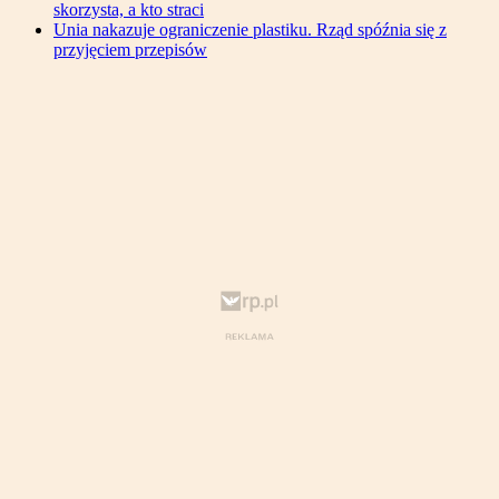
skorzysta, a kto straci
Unia nakazuje ograniczenie plastiku. Rząd spóźnia się z
przyjęciem przepisów