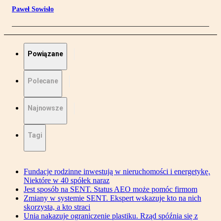
Paweł Sowisło
Powiązane
Polecane
Najnowsze
Tagi
Fundacje rodzinne inwestują w nieruchomości i energetykę.
Niektóre w 40 spółek naraz
Jest sposób na SENT. Status AEO może pomóc firmom
Zmiany w systemie SENT. Ekspert wskazuje kto na nich
skorzysta, a kto straci
Unia nakazuje ograniczenie plastiku. Rząd spóźnia się z