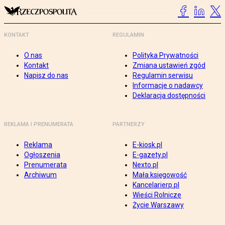
KONTAKT
REGULAMIN
O nas
Polityka Prywatności
Kontakt
Zmiana ustawień zgód
Napisz do nas
Regulamin serwisu
Informacje o nadawcy
Deklaracja dostępności
REKLAMA I PRENUMERATA
PARTNERZY
Reklama
E-kiosk.pl
Ogłoszenia
E-gazety.pl
Prenumerata
Nexto.pl
Archiwum
Mała księgowość
Kancelarierp.pl
Wieści Rolnicze
Życie Warszawy