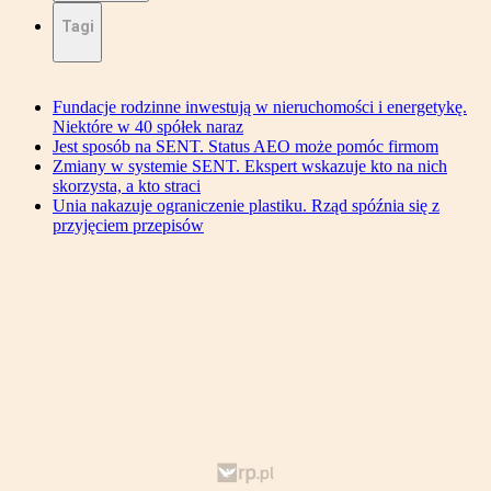
Tagi
Fundacje rodzinne inwestują w nieruchomości i energetykę.
Niektóre w 40 spółek naraz
Jest sposób na SENT. Status AEO może pomóc firmom
Zmiany w systemie SENT. Ekspert wskazuje kto na nich
skorzysta, a kto straci
Unia nakazuje ograniczenie plastiku. Rząd spóźnia się z
przyjęciem przepisów