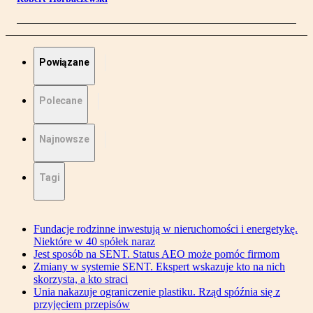
Powiązane
Polecane
Najnowsze
Tagi
Fundacje rodzinne inwestują w nieruchomości i energetykę.
Niektóre w 40 spółek naraz
Jest sposób na SENT. Status AEO może pomóc firmom
Zmiany w systemie SENT. Ekspert wskazuje kto na nich
skorzysta, a kto straci
Unia nakazuje ograniczenie plastiku. Rząd spóźnia się z
przyjęciem przepisów