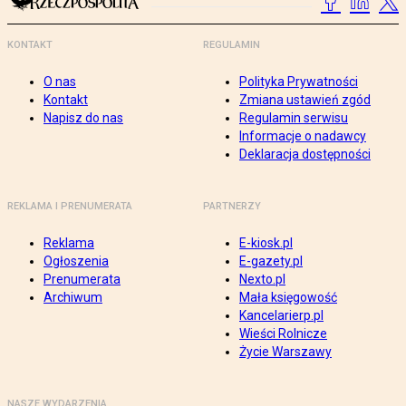
KONTAKT
REGULAMIN
O nas
Polityka Prywatności
Kontakt
Zmiana ustawień zgód
Napisz do nas
Regulamin serwisu
Informacje o nadawcy
Deklaracja dostępności
REKLAMA I PRENUMERATA
PARTNERZY
Reklama
E-kiosk.pl
Ogłoszenia
E-gazety.pl
Prenumerata
Nexto.pl
Archiwum
Mała księgowość
Kancelarierp.pl
Wieści Rolnicze
Życie Warszawy
NASZE WYDARZENIA