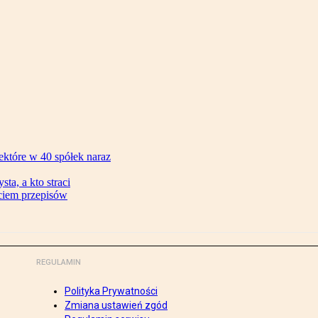
ektóre w 40 spółek naraz
ta, a kto straci
ęciem przepisów
REGULAMIN
Polityka Prywatności
Zmiana ustawień zgód