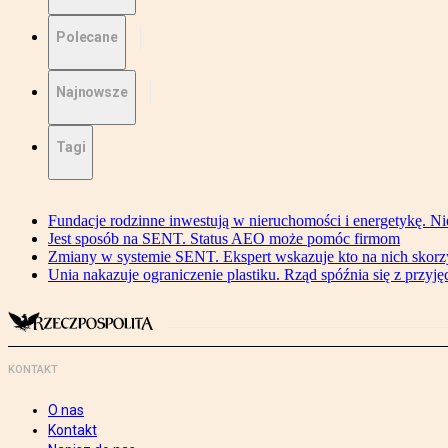
Polecane
Najnowsze
Tagi
Fundacje rodzinne inwestują w nieruchomości i energetykę. Ni
Jest sposób na SENT. Status AEO może pomóc firmom
Zmiany w systemie SENT. Ekspert wskazuje kto na nich skorzys
Unia nakazuje ograniczenie plastiku. Rząd spóźnia się z przyj
KONTAKT
O nas
Kontakt