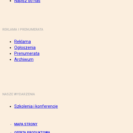
Napisz do nas
REKLAMA I PRENUMERATA
Reklama
Ogłoszenia
Prenumerata
Archiwum
NASZE WYDARZENIA
Szkolenia i konferencje
MAPA STRONY
OFERTA PRODUKTOWA