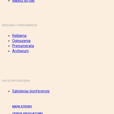
Napisz do nas
REKLAMA I PRENUMERATA
Reklama
Ogłoszenia
Prenumerata
Archiwum
NASZE WYDARZENIA
Szkolenia i konferencje
MAPA STRONY
OFERTA PRODUKTOWA