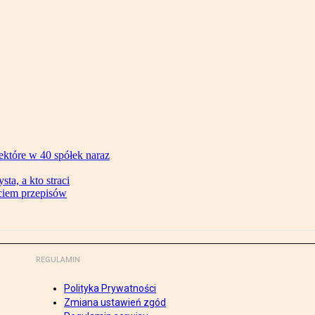
ektóre w 40 spółek naraz
ta, a kto straci
ęciem przepisów
REGULAMIN
Polityka Prywatności
Zmiana ustawień zgód