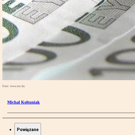
Foto: www.sxc.hu
Michał Kołtuniak
Powiązane