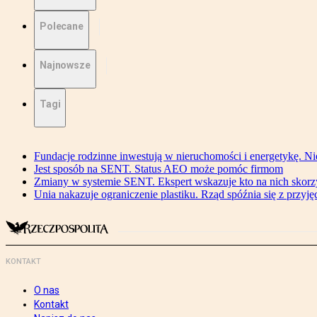
Polecane
Najnowsze
Tagi
Fundacje rodzinne inwestują w nieruchomości i energetykę. Ni
Jest sposób na SENT. Status AEO może pomóc firmom
Zmiany w systemie SENT. Ekspert wskazuje kto na nich skorzys
Unia nakazuje ograniczenie plastiku. Rząd spóźnia się z przyj
KONTAKT
O nas
Kontakt