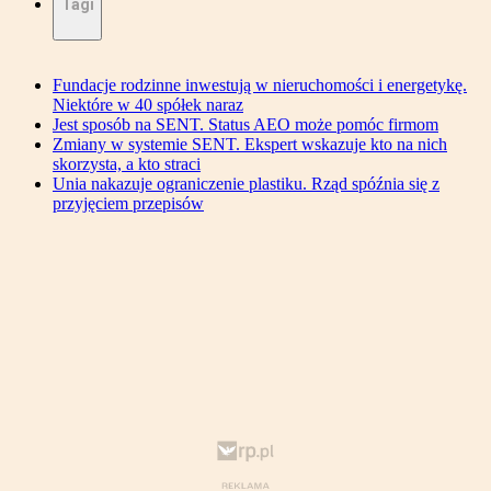
Tagi
Fundacje rodzinne inwestują w nieruchomości i energetykę.
Niektóre w 40 spółek naraz
Jest sposób na SENT. Status AEO może pomóc firmom
Zmiany w systemie SENT. Ekspert wskazuje kto na nich
skorzysta, a kto straci
Unia nakazuje ograniczenie plastiku. Rząd spóźnia się z
przyjęciem przepisów