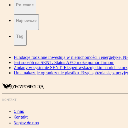
Polecane
Najnowsze
Tagi
Fundacje rodzinne inwestują w nieruchomości i energetykę. Ni
Jest sposób na SENT. Status AEO może pomóc firmom
Zmiany w systemie SENT. Ekspert wskazuje kto na nich skorzys
Unia nakazuje ograniczenie plastiku. Rząd spóźnia się z przyj
KONTAKT
O nas
Kontakt
Napisz do nas