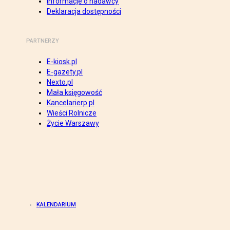
Informacje o nadawcy
Deklaracja dostępności
PARTNERZY
E-kiosk.pl
E-gazety.pl
Nexto.pl
Mała księgowość
Kancelarierp.pl
Wieści Rolnicze
Życie Warszawy
KALENDARIUM