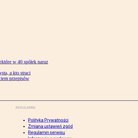
ektóre w 40 spółek naraz
ta, a kto straci
ęciem przepisów
REGULAMIN
Polityka Prywatności
Zmiana ustawień zgód
Regulamin serwisu