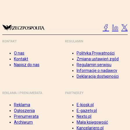
KONTAKT
REGULAMIN
O nas
Polityka Prywatności
Kontakt
Zmiana ustawień zgód
Napisz do nas
Regulamin serwisu
Informacje o nadawcy
Deklaracja dostępności
REKLAMA I PRENUMERATA
PARTNERZY
Reklama
E-kiosk.pl
Ogłoszenia
E-gazety.pl
Prenumerata
Nexto.pl
Archiwum
Mała księgowość
Kancelarierp.pl