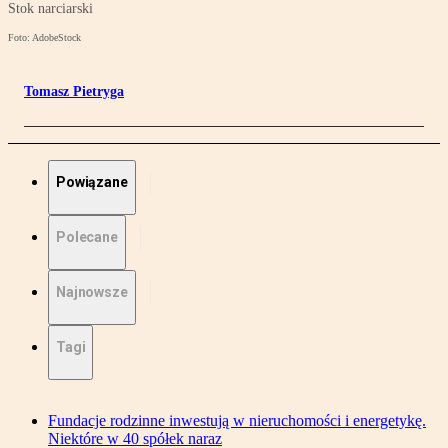
Stok narciarski
Foto: AdobeStock
Tomasz Pietryga
Powiązane
Polecane
Najnowsze
Tagi
Fundacje rodzinne inwestują w nieruchomości i energetykę.
Niektóre w 40 spółek naraz