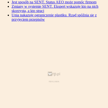
Jest sposób na SENT. Status AEO może pomóc firmom
Zmiany w systemie SENT. Ekspert wskazuje kto na nich
skorzysta, a kto straci
Unia nakazuje ograniczenie plastiku. Rząd spóźnia się z
przyjęciem przepisów