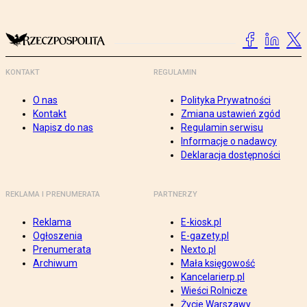
KONTAKT
REGULAMIN
O nas
Polityka Prywatności
Kontakt
Zmiana ustawień zgód
Napisz do nas
Regulamin serwisu
Informacje o nadawcy
Deklaracja dostępności
REKLAMA I PRENUMERATA
PARTNERZY
Reklama
E-kiosk.pl
Ogłoszenia
E-gazety.pl
Prenumerata
Nexto.pl
Archiwum
Mała księgowość
Kancelarierp.pl
Wieści Rolnicze
Życie Warszawy