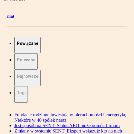
Foto: Adobe Stock
mat
Powiązane
Polecane
Najnowsze
Tagi
Fundacje rodzinne inwestują w nieruchomości i energetykę.
Niektóre w 40 spółek naraz
Jest sposób na SENT. Status AEO może pomóc firmom
Zmiany w systemie SENT. Ekspert wskazuje kto na nich