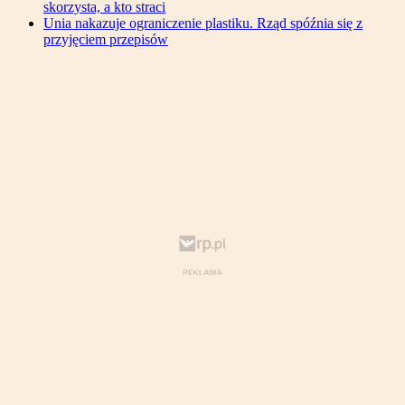
skorzysta, a kto straci
Unia nakazuje ograniczenie plastiku. Rząd spóźnia się z
przyjęciem przepisów