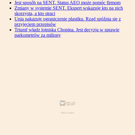
Jest sposób na SENT. Status AEO może pomóc firmom
Zmiany w systemie SENT. Ekspert wskazuje kto na nich
skorzysta, a kto straci
Unia nakazuje ograniczenie plastiku. Rząd spóźnia się z
przyjęciem przepisów
Triumf władz lotniska Chopina. Jest decyzja w sprawie
parkometrów za miliony