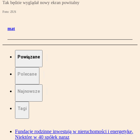
Tak będzie wyglądał nowy ekran powitalny
Foto: ZUS
mat
Powiązane
Polecane
Najnowsze
Tagi
Fundacje rodzinne inwestują w nieruchomości i energetykę.
Niektóre w 40 spółek naraz