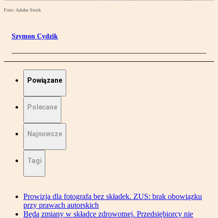
Foto: Adobe Stock
Szymon Cydzik
Powiązane
Polecane
Najnowsze
Tagi
Prowizja dla fotografa bez składek. ZUS: brak obowiązku
przy prawach autorskich
Będą zmiany w składce zdrowotnej. Przedsiębiorcy nie