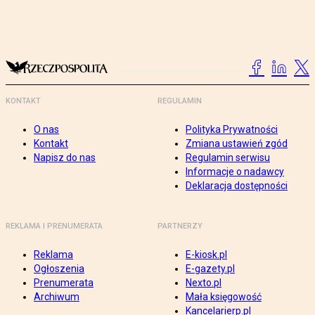
KONTAKT
REGULAMIN
O nas
Polityka Prywatności
Kontakt
Zmiana ustawień zgód
Napisz do nas
Regulamin serwisu
Informacje o nadawcy
Deklaracja dostępności
REKLAMA I PRENUMERATA
PARTNERZY
Reklama
E-kiosk.pl
Ogłoszenia
E-gazety.pl
Prenumerata
Nexto.pl
Archiwum
Mała księgowość
Kancelarierp.pl